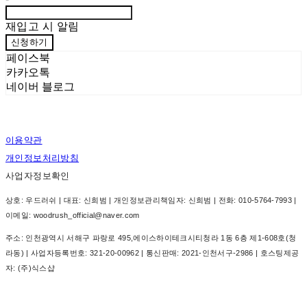
재입고 시 알림
신청하기
페이스북
카카오톡
네이버 블로그
이용약관
개인정보처리방침
사업자정보확인
상호: 우드러쉬 | 대표: 신희범 | 개인정보관리책임자: 신희범 | 전화: 010-5764-7993 |
이메일: woodrush_official@naver.com
주소: 인천광역시 서해구 파랑로 495,에이스하이테크시티청라 1동 6층 제1-608호(청
라동) | 사업자등록번호:
321-20-00962
| 통신판매:
2021-인천서구-2986
| 호스팅제공
자: (주)식스샵