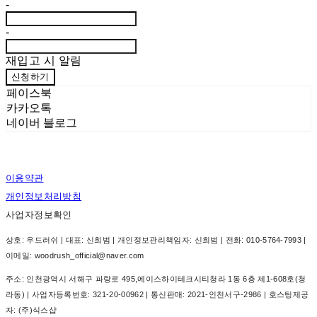
-
-
재입고 시 알림
신청하기
페이스북
카카오톡
네이버 블로그
이용약관
개인정보처리방침
사업자정보확인
상호: 우드러쉬 | 대표: 신희범 | 개인정보관리책임자: 신희범 | 전화: 010-5764-7993 |
이메일: woodrush_official@naver.com
주소: 인천광역시 서해구 파랑로 495,에이스하이테크시티청라 1동 6층 제1-608호(청
라동) | 사업자등록번호:
321-20-00962
| 통신판매:
2021-인천서구-2986
| 호스팅제공
자: (주)식스샵