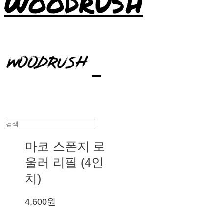
WOODRUSH
마코 스폰지 로
울러 리필 (4인
치)
4,600원