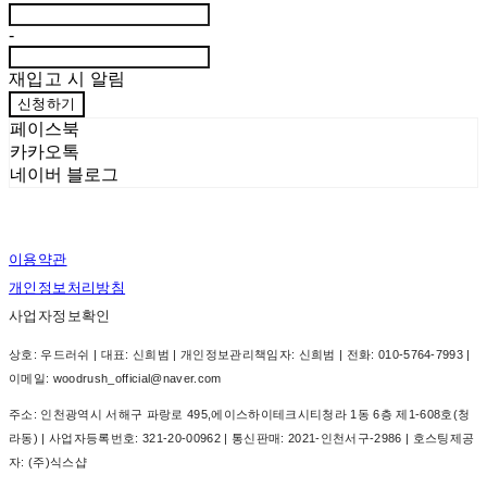
-
재입고 시 알림
신청하기
페이스북
카카오톡
네이버 블로그
이용약관
개인정보처리방침
사업자정보확인
상호: 우드러쉬 | 대표: 신희범 | 개인정보관리책임자: 신희범 | 전화: 010-5764-7993 |
이메일: woodrush_official@naver.com
주소: 인천광역시 서해구 파랑로 495,에이스하이테크시티청라 1동 6층 제1-608호(청
라동) | 사업자등록번호:
321-20-00962
| 통신판매:
2021-인천서구-2986
| 호스팅제공
자: (주)식스샵