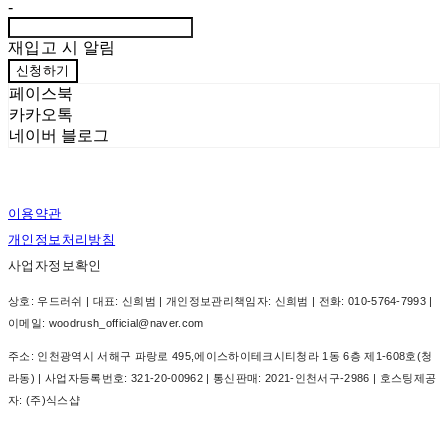
-
재입고 시 알림
신청하기
페이스북
카카오톡
네이버 블로그
이용약관
개인정보처리방침
사업자정보확인
상호: 우드러쉬 | 대표: 신희범 | 개인정보관리책임자: 신희범 | 전화: 010-5764-7993 |
이메일: woodrush_official@naver.com
주소: 인천광역시 서해구 파랑로 495,에이스하이테크시티청라 1동 6층 제1-608호(청
라동) | 사업자등록번호:
321-20-00962
| 통신판매:
2021-인천서구-2986
| 호스팅제공
자: (주)식스샵