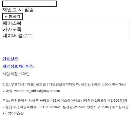
재입고 시 알림
신청하기
페이스북
카카오톡
네이버 블로그
이용약관
개인정보처리방침
사업자정보확인
상호: 우드러쉬 | 대표: 신희범 | 개인정보관리책임자: 신희범 | 전화: 010-5764-7993 |
이메일: woodrush_official@naver.com
주소: 인천광역시 서해구 파랑로 495,에이스하이테크시티청라 1동 6층 제1-608호(청
라동) | 사업자등록번호:
321-20-00962
| 통신판매:
2021-인천서구-2986
| 호스팅제공
자: (주)식스샵