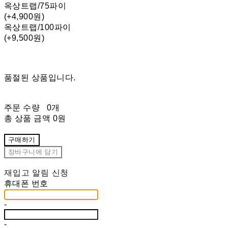
옥상트랩/75파이
(+4,900원)
옥상트랩/100파이
(+9,500원)
품절된 상품입니다.
주문 수량
0개
총 상품 금액
0원
구매하기
장바구니에 담기
재입고 알림 신청
휴대폰 번호
-
-