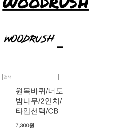
WOODRUSH
원목바퀴/너도
밤나무/2인치/
타입선택/CB
7,300원