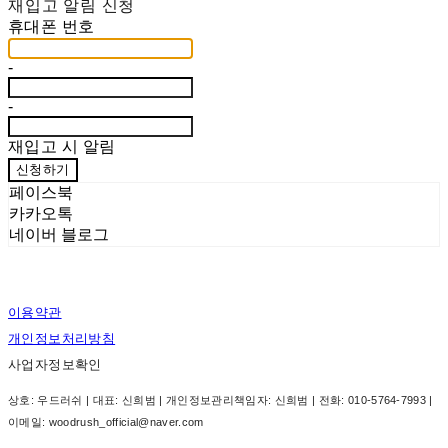
재입고 알림 신청
휴대폰 번호
-
-
재입고 시 알림
신청하기
페이스북
카카오톡
네이버 블로그
이용약관
개인정보처리방침
사업자정보확인
상호: 우드러쉬 | 대표: 신희범 | 개인정보관리책임자: 신희범 | 전화: 010-5764-7993 |
이메일: woodrush_official@naver.com