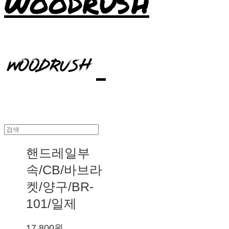
WOODRUSH
핸드레일부
속/CB/바브라
켓/양구/BR-
101/일제
17,800원