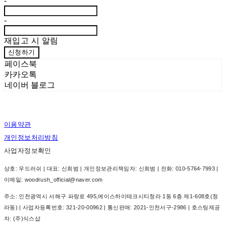
-
-
재입고 시 알림
신청하기
페이스북
카카오톡
네이버 블로그
이용약관
개인정보처리방침
사업자정보확인
상호: 우드러쉬 | 대표: 신희범 | 개인정보관리책임자: 신희범 | 전화: 010-5764-7993 |
이메일: woodrush_official@naver.com
주소: 인천광역시 서해구 파랑로 495,에이스하이테크시티청라 1동 6층 제1-608호(청
라동) | 사업자등록번호:
321-20-00962
| 통신판매:
2021-인천서구-2986
| 호스팅제공
자: (주)식스샵