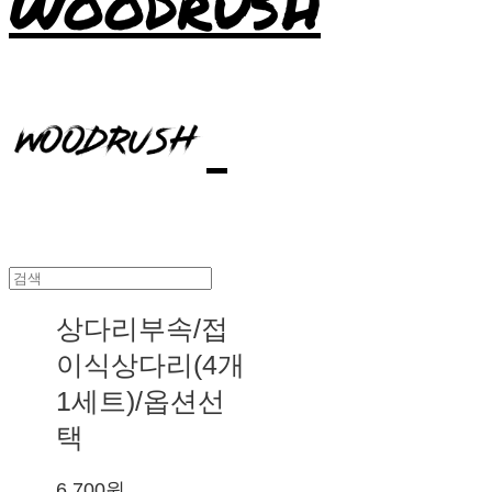
WOODRUSH
상다리부속/접
이식상다리(4개
1세트)/옵션선
택
6,700원