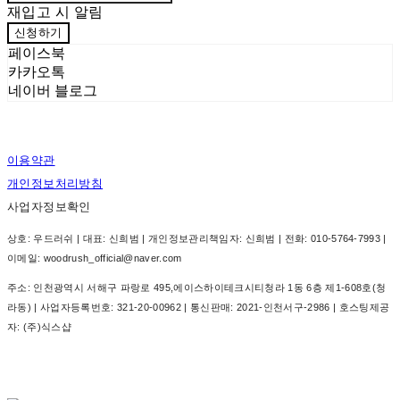
재입고 시 알림
신청하기
페이스북
카카오톡
네이버 블로그
이용약관
개인정보처리방침
사업자정보확인
상호: 우드러쉬 | 대표: 신희범 | 개인정보관리책임자: 신희범 | 전화: 010-5764-7993 |
이메일: woodrush_official@naver.com
주소: 인천광역시 서해구 파랑로 495,에이스하이테크시티청라 1동 6층 제1-608호(청
라동) | 사업자등록번호:
321-20-00962
| 통신판매:
2021-인천서구-2986
| 호스팅제공
자: (주)식스샵