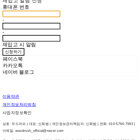
재입고 알림 신청
휴대폰 번호
-
-
재입고 시 알림
신청하기
페이스북
카카오톡
네이버 블로그
이용약관
개인정보처리방침
사업자정보확인
상호: 우드러쉬 | 대표: 신희범 | 개인정보관리책임자: 신희범 | 전화: 010-5764-7993 |
이메일: woodrush_official@naver.com