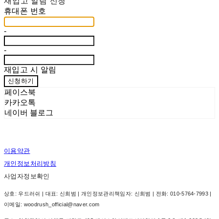
재입고 알림 신청
휴대폰 번호
-
-
재입고 시 알림
신청하기
페이스북
카카오톡
네이버 블로그
이용약관
개인정보처리방침
사업자정보확인
상호: 우드러쉬 | 대표: 신희범 | 개인정보관리책임자: 신희범 | 전화: 010-5764-7993 |
이메일: woodrush_official@naver.com