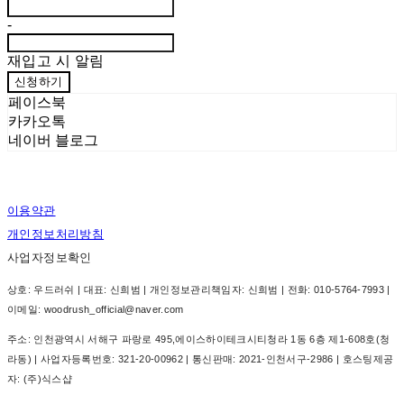
-
재입고 시 알림
신청하기
페이스북
카카오톡
네이버 블로그
이용약관
개인정보처리방침
사업자정보확인
상호: 우드러쉬 | 대표: 신희범 | 개인정보관리책임자: 신희범 | 전화: 010-5764-7993 |
이메일: woodrush_official@naver.com
주소: 인천광역시 서해구 파랑로 495,에이스하이테크시티청라 1동 6층 제1-608호(청
라동) | 사업자등록번호:
321-20-00962
| 통신판매:
2021-인천서구-2986
| 호스팅제공
자: (주)식스샵