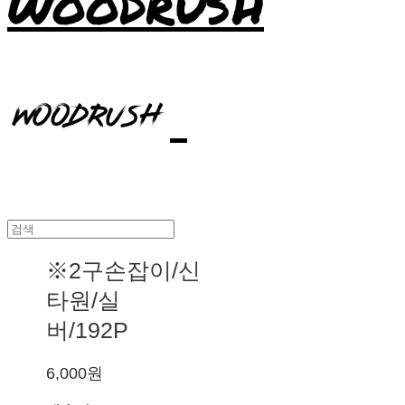
WOODRUSH
※2구손잡이/신
타원/실
버/192P
6,000원