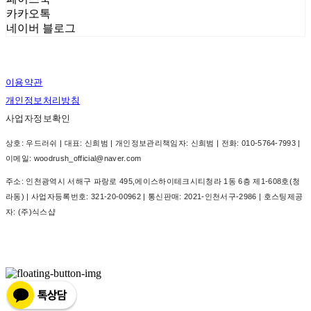
카카오톡
네이버 블로그
이용약관
개인정보처리방침
사업자정보확인
상호: 우드러쉬 | 대표: 신희범 | 개인정보관리책임자: 신희범 | 전화: 010-5764-7993 |
이메일: woodrush_official@naver.com
주소: 인천광역시 서해구 파랑로 495,에이스하이테크시티청라 1동 6층 제1-608호(청
라동) | 사업자등록번호:
321-20-00962
| 통신판매:
2021-인천서구-2986
| 호스팅제공
자: (주)식스샵