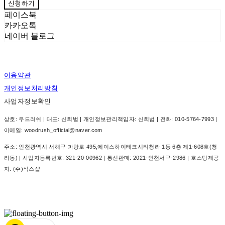
신청하기
페이스북
카카오톡
네이버 블로그
이용약관
개인정보처리방침
사업자정보확인
상호: 우드러쉬 | 대표: 신희범 | 개인정보관리책임자: 신희범 | 전화: 010-5764-7993 |
이메일: woodrush_official@naver.com
주소: 인천광역시 서해구 파랑로 495,에이스하이테크시티청라 1동 6층 제1-608호(청
라동) | 사업자등록번호:
321-20-00962
| 통신판매:
2021-인천서구-2986
| 호스팅제공
자: (주)식스샵