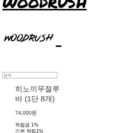
WOODRUSH
히노끼무절루
바 (1단 8개)
74,000원
적립금
1%
기본 적립
1%