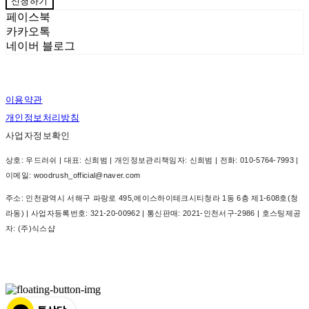
신청하기
페이스북
카카오톡
네이버 블로그
이용약관
개인정보처리방침
사업자정보확인
상호: 우드러쉬 | 대표: 신희범 | 개인정보관리책임자: 신희범 | 전화: 010-5764-7993 |
이메일: woodrush_official@naver.com
주소: 인천광역시 서해구 파랑로 495,에이스하이테크시티청라 1동 6층 제1-608호(청
라동) | 사업자등록번호:
321-20-00962
| 통신판매:
2021-인천서구-2986
| 호스팅제공
자: (주)식스샵