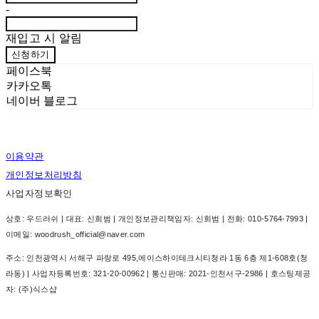
-
재입고 시 알림
신청하기
페이스북
카카오톡
네이버 블로그
이용약관
개인정보처리방침
사업자정보확인
상호: 우드러쉬 | 대표: 신희범 | 개인정보관리책임자: 신희범 | 전화: 010-5764-7993 |
이메일: woodrush_official@naver.com
주소: 인천광역시 서해구 파랑로 495,에이스하이테크시티청라 1동 6층 제1-608호(청
라동) | 사업자등록번호:
321-20-00962
| 통신판매:
2021-인천서구-2986
| 호스팅제공
자: (주)식스샵