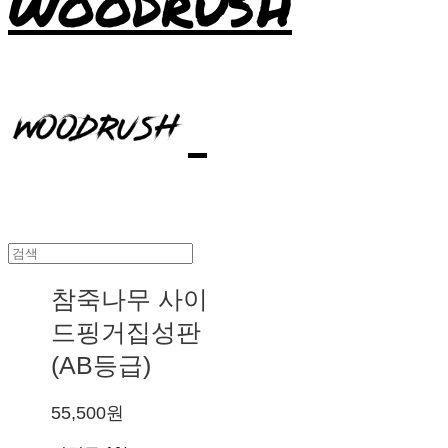
WOODRUSH
참죽나무 사이
드핑거집성판
(AB등급)
55,500원