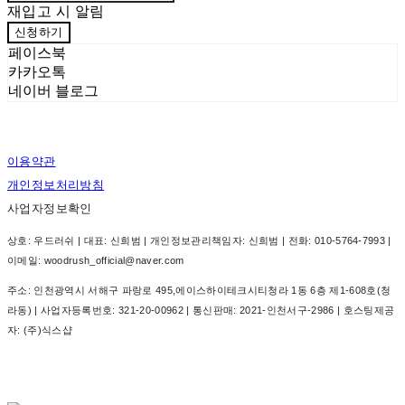
재입고 시 알림
신청하기
페이스북
카카오톡
네이버 블로그
이용약관
개인정보처리방침
사업자정보확인
상호: 우드러쉬 | 대표: 신희범 | 개인정보관리책임자: 신희범 | 전화: 010-5764-7993 |
이메일: woodrush_official@naver.com
주소: 인천광역시 서해구 파랑로 495,에이스하이테크시티청라 1동 6층 제1-608호(청
라동) | 사업자등록번호:
321-20-00962
| 통신판매:
2021-인천서구-2986
| 호스팅제공
자: (주)식스샵