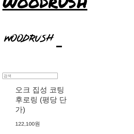
WOODRUSH
오크 집성 코팅
후로링 (평당 단
가)
122,100원