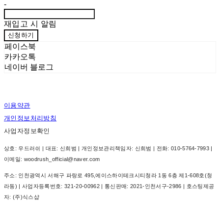
-
재입고 시 알림
신청하기
페이스북
카카오톡
네이버 블로그
이용약관
개인정보처리방침
사업자정보확인
상호: 우드러쉬 | 대표: 신희범 | 개인정보관리책임자: 신희범 | 전화: 010-5764-7993 |
이메일: woodrush_official@naver.com
주소: 인천광역시 서해구 파랑로 495,에이스하이테크시티청라 1동 6층 제1-608호(청
라동) | 사업자등록번호:
321-20-00962
| 통신판매:
2021-인천서구-2986
| 호스팅제공
자: (주)식스샵