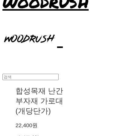
WOODRUSH
합성목재 난간
부자재 가로대
(개당단가)
22,400원