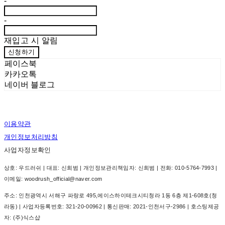
-
-
재입고 시 알림
신청하기
페이스북
카카오톡
네이버 블로그
이용약관
개인정보처리방침
사업자정보확인
상호: 우드러쉬 | 대표: 신희범 | 개인정보관리책임자: 신희범 | 전화: 010-5764-7993 |
이메일: woodrush_official@naver.com
주소: 인천광역시 서해구 파랑로 495,에이스하이테크시티청라 1동 6층 제1-608호(청
라동) | 사업자등록번호:
321-20-00962
| 통신판매:
2021-인천서구-2986
| 호스팅제공
자: (주)식스샵