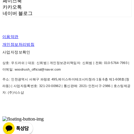
페이스북
카카오톡
네이버 블로그
이용약관
개인정보처리방침
사업자정보확인
상호: 우드러쉬 | 대표: 신희범 | 개인정보관리책임자: 신희범 | 전화: 010-5764-7993 |
이메일: woodrush_official@naver.com
주소: 인천광역시 서해구 파랑로 495,에이스하이테크시티청라 1동 6층 제1-608호(청
라동) | 사업자등록번호:
321-20-00962
| 통신판매:
2021-인천서구-2986
| 호스팅제공
자: (주)식스샵