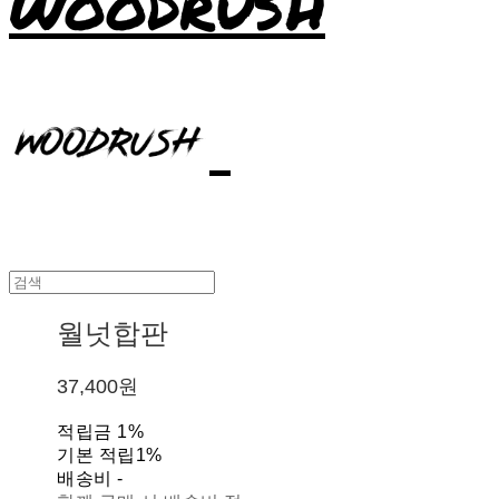
WOODRUSH
월넛합판
37,400원
적립금
1%
기본 적립
1%
배송비
-