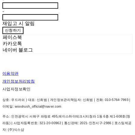
-
재입고 시 알림
신청하기
페이스북
카카오톡
네이버 블로그
이용약관
개인정보처리방침
사업자정보확인
상호: 우드러쉬 | 대표: 신희범 | 개인정보관리책임자: 신희범 | 전화: 010-5764-7993 |
이메일: woodrush_official@naver.com
주소: 인천광역시 서해구 파랑로 495,에이스하이테크시티청라 1동 6층 제1-608호(청
라동) | 사업자등록번호:
321-20-00962
| 통신판매:
2021-인천서구-2986
| 호스팅제공
자: (주)식스샵