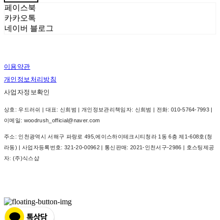
페이스북
카카오톡
네이버 블로그
이용약관
개인정보처리방침
사업자정보확인
상호: 우드러쉬 | 대표: 신희범 | 개인정보관리책임자: 신희범 | 전화: 010-5764-7993 |
이메일: woodrush_official@naver.com
주소: 인천광역시 서해구 파랑로 495,에이스하이테크시티청라 1동 6층 제1-608호(청
라동) | 사업자등록번호:
321-20-00962
| 통신판매:
2021-인천서구-2986
| 호스팅제공
자: (주)식스샵