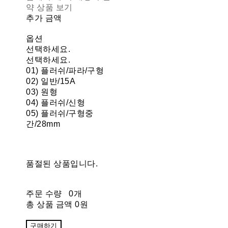
약 상품 보기
추가 금액
옵션
선택하세요.
선택하세요.
01) 플러쉬/파라/구형
02) 일반/15A
03) 원형
04) 플러쉬/신형
05) 플러쉬/구형중
간/28mm
품절된 상품입니다.
주문 수량
0개
총 상품 금액
0원
구매하기