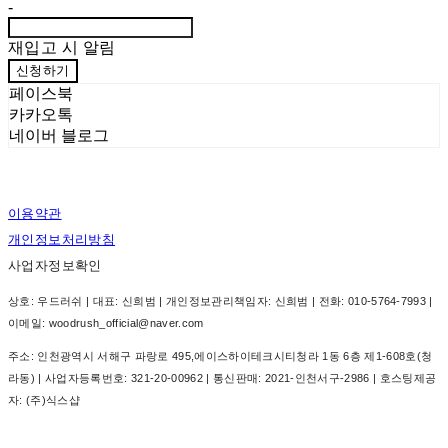
-
재입고 시 알림
신청하기
페이스북
카카오톡
네이버 블로그
이용약관
개인정보처리방침
사업자정보확인
상호: 우드러쉬 | 대표: 신희범 | 개인정보관리책임자: 신희범 | 전화: 010-5764-7993 |
이메일: woodrush_official@naver.com
주소: 인천광역시 서해구 파랑로 495,에이스하이테크시티청라 1동 6층 제1-608호(청
라동) | 사업자등록번호:
321-20-00962
| 통신판매:
2021-인천서구-2986
| 호스팅제공
자: (주)식스샵