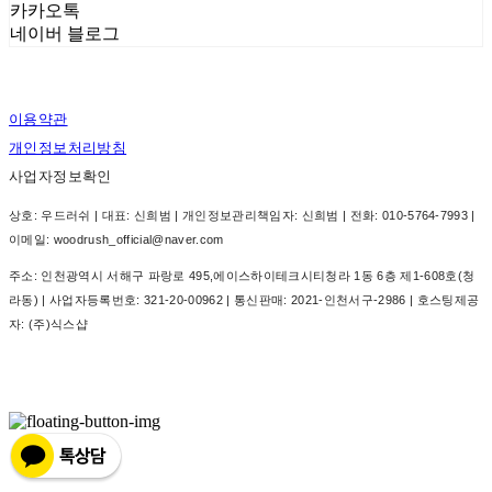
카카오톡
네이버 블로그
이용약관
개인정보처리방침
사업자정보확인
상호: 우드러쉬 | 대표: 신희범 | 개인정보관리책임자: 신희범 | 전화: 010-5764-7993 |
이메일: woodrush_official@naver.com
주소: 인천광역시 서해구 파랑로 495,에이스하이테크시티청라 1동 6층 제1-608호(청
라동) | 사업자등록번호:
321-20-00962
| 통신판매:
2021-인천서구-2986
| 호스팅제공
자: (주)식스샵