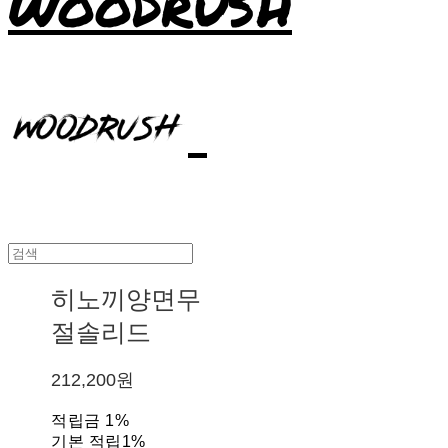
WOODRUSH
히노끼양면무
절솔리드
212,200원
적립금
1%
기본 적립
1%